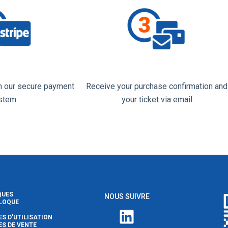
th our secure payment
Receive your purchase confirmation and
stem
your ticket via email
QUES
NOUS SUIVRE
LLOQUE
LinkedIn
S D’UTILISATION
S DE VENTE